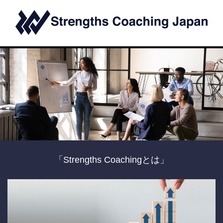
「Strengths Coachingとは」